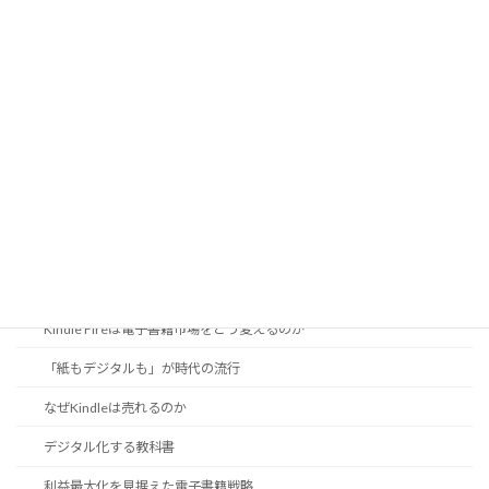
製本で変わるページ配置
透明効果
高精細印刷
黒のインクを知ろう
電子出版の現状
DRMは電子書籍の必要悪か
EPUB 3に見る日本語組版機能
iPad登場で電子出版はどこへ向かう？
Kindle Fireは電子書籍市場をどう変えるのか
「紙もデジタルも」が時代の流行
なぜKindleは売れるのか
デジタル化する教科書
利益最大化を見据えた電子書籍戦略