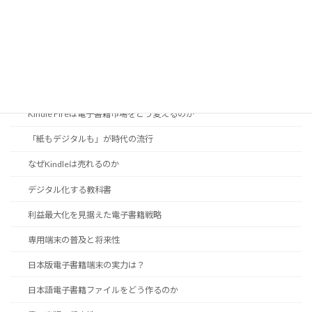
電子出版の現状
DRMは電子書籍の必要悪か
EPUB 3に見る日本語組版機能
iPad登場で電子出版はどこへ向かう？
Kindle Fireは電子書籍市場をどう変えるのか
「紙もデジタルも」が時代の流行
なぜKindleは売れるのか
デジタル化する教科書
利益最大化を見据えた電子書籍戦略
専用端末の普及と将来性
日本版電子書籍端末の実力は？
日本語電子書籍ファイルをどう作るのか