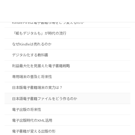
EPUB 3に見る日本語組版機能
iPad登場で電子出版はどこへ向かう？
Kindle Fireは電子書籍市場をどう変えるのか
「紙もデジタルも」が時代の流行
なぜKindleは売れるのか
デジタル化する教科書
利益最大化を見据えた電子書籍戦略
専用端末の普及と将来性
日本版電子書籍端末の実力は？
日本語電子書籍ファイルをどう作るのか
電子出版の将来性
電子出版時代のXML活用
電子書籍が変える出版の形