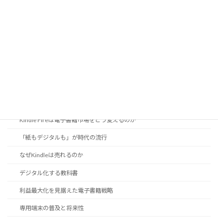
高精細印刷
黒のインクを知ろう
電子出版の現状
DRMは電子書籍の必要悪か
EPUB 3に見る日本語組版機能
iPad登場で電子出版はどこへ向かう？
Kindle Fireは電子書籍市場をどう変えるのか
「紙もデジタルも」が時代の流行
なぜKindleは売れるのか
デジタル化する教科書
利益最大化を見据えた電子書籍戦略
専用端末の普及と将来性