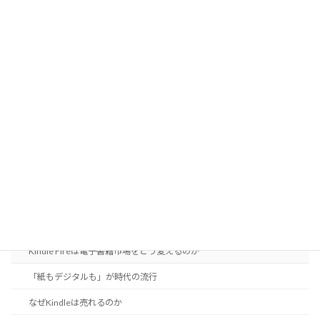
紙と印刷の色
製本で変わるページ配置
透明効果
高精細印刷
黒のインクを知ろう
電子出版の現状
DRMは電子書籍の必要悪か
EPUB 3に見る日本語組版機能
iPad登場で電子出版はどこへ向かう？
Kindle Fireは電子書籍市場をどう変えるのか
「紙もデジタルも」が時代の流行
なぜKindleは売れるのか