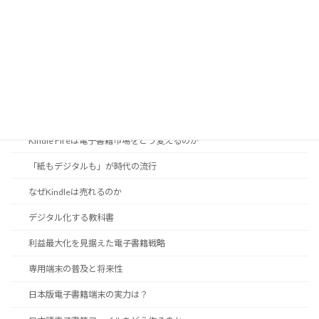
黒のインクを知ろう
電子出版の現状
DRMは電子書籍の必要悪か
EPUB 3に見る日本語組版機能
iPad登場で電子出版はどこへ向かう？
Kindle Fireは電子書籍市場をどう変えるのか
「紙もデジタルも」が時代の流行
なぜKindleは売れるのか
デジタル化する教科書
利益最大化を見据えた電子書籍戦略
専用端末の普及と将来性
日本版電子書籍端末の実力は？