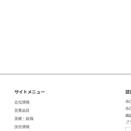
サイトメニュー
認
IS
会社情報
IS
営業品目
両
実績・設備
プ
技術情報