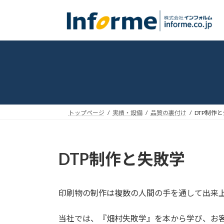
コ
ナ
ン
ビ
テ
ゲ
ン
ー
ツ
シ
へ
ョ
ス
ン
キ
に
ッ
移
トップページ
実績・設備
品質の裏付け
DTP制作
プ
動
DTP制作と失敗学
印刷物の制作は複数の人間の手を通して出来
当社では、『畑村失敗学』を本から学び、お