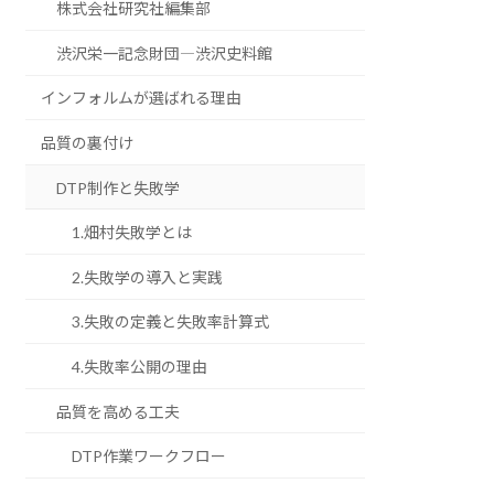
株式会社研究社編集部
渋沢栄一記念財団―渋沢史料館
インフォルムが選ばれる理由
品質の裏付け
DTP制作と失敗学
1.畑村失敗学とは
2.失敗学の導入と実践
3.失敗の定義と失敗率計算式
4.失敗率公開の理由
品質を高める工夫
DTP作業ワークフロー