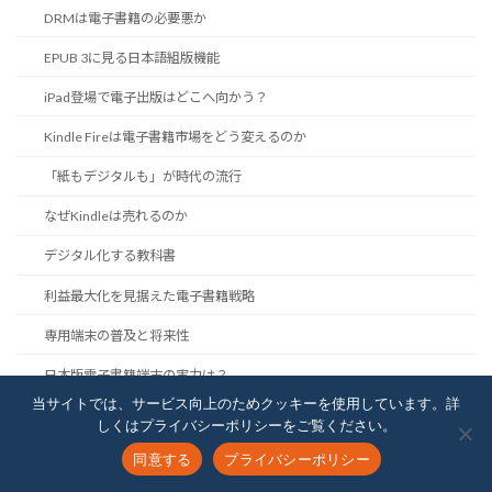
DRMは電子書籍の必要悪か
EPUB 3に見る日本語組版機能
iPad登場で電子出版はどこへ向かう？
Kindle Fireは電子書籍市場をどう変えるのか
「紙もデジタルも」が時代の流行
なぜKindleは売れるのか
デジタル化する教科書
利益最大化を見据えた電子書籍戦略
専用端末の普及と将来性
日本版電子書籍端末の実力は？
当サイトでは、サービス向上のためクッキーを使用しています。詳
日本語電子書籍ファイルをどう作るのか
しくはプライバシーポリシーをご覧ください。
電子出版の将来性
同意する
プライバシーポリシー