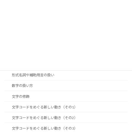
フォントのフォーマットに気をつけよう
ルビ
句読点
和欧混植時の組版処理
多言語組版の基本
字形のコントロール
引用符
形式名詞や補助用言の扱い
数字の扱い方
文字の修飾
文字コードをめぐる新しい動き（その1）
文字コードをめぐる新しい動き（その2）
文字コードをめぐる新しい動き（その3）