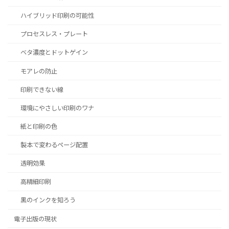
ハイブリッド印刷の可能性
プロセスレス・プレート
ベタ濃度とドットゲイン
モアレの防止
印刷できない線
環境にやさしい印刷のワナ
紙と印刷の色
製本で変わるページ配置
透明効果
高精細印刷
黒のインクを知ろう
電子出版の現状