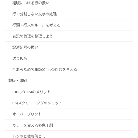
組版における行の扱い
行で分割しない文字の処理
行頭・行末のルールを考える
表記の論理を整理しよう
記述記号の扱い
送り仮名
今あらためてJIS2004への対応を考える
製版・印刷
CIP3／CIP4のメリット
FMスクリーニングのメリット
オーバープリント
カラーを変える多色印刷
トンボと裁ち落とし