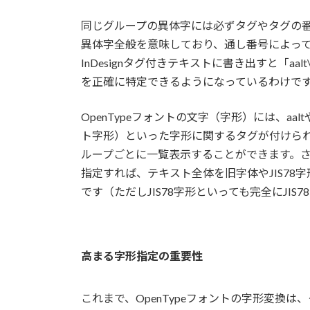
同じグループの異体字には必ずタグやタグの番
異体字全般を意味しており、通し番号によっ
InDesignタグ付きテキストに書き出すと「a
を正確に特定できるようになっているわけで
OpenTypeフォントの文字（字形）には、aaltや
ト字形）といった字形に関するタグが付けら
ループごとに一覧表示することができます。
指定すれば、テキスト全体を旧字体やJIS7
です（ただしJIS78字形といっても完全にJI
高まる字形指定の重要性
これまで、OpenTypeフォントの字形変換