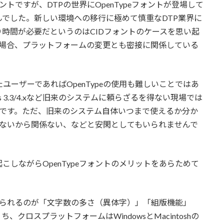
ォントですが、DTPの世界にOpenTypeフォントが登場して
でした。新しい環境への移行に極めて慎重なDTP業界に
時間が必要だというのはCIDフォントのケースを思い起
トの場合、プラットフォームの変更とも密接に関係している
しまったユーザーであればOpenTypeの使用も難しいことではあ
ress 3.3/4.xなど旧来のシステムに頼らざるを得ない現場では
たのです。ただ、旧来のシステム自体いつまで使えるか分か
使わないから関係ない、などと安閑としてもいられませんで
しながらOpenTypeフォントのメリットをあらためて
挙げられるのが「文字数の多さ（異体字）」「組版機能」
ロスプラットフォームはWindowsとMacintoshの