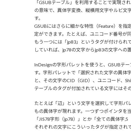
「GSUBテーブル」を利用することで実現されています
の意味で、異体字変換、縦横用文字やルビ文
す。
GSUBにはさらに細かな特性（Feature）
定ができます。たとえば、ユニコード番号が同じ
もう一つには「jp83」というタグが付けら
していれば、jp78の文字からjp83の文字
InDesignの字形パレットを使うと、GSU
す。字形パレットで「選択された文字の異体
と、その文字のCID（GID）、ユニコード、Sh
テーブルのタグが付加されている文字にはそ
たとえば「辺」という文字を選択して字形パレ
もの異体字が現れます。一つずつポインタを
「JIS78字形（jp78）」とか「全ての異体字
それぞれの文字にこういったタグが指定され