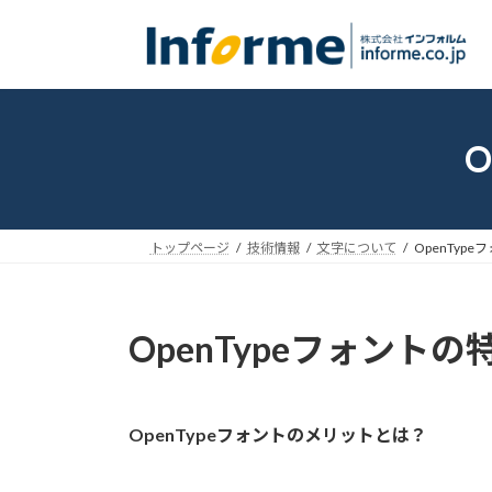
コ
ナ
ン
ビ
テ
ゲ
ン
ー
ツ
シ
へ
ョ
ス
ン
キ
に
ッ
移
トップページ
技術情報
文字について
OpenTyp
プ
動
OpenTypeフォント
OpenTypeフォントのメリットとは？