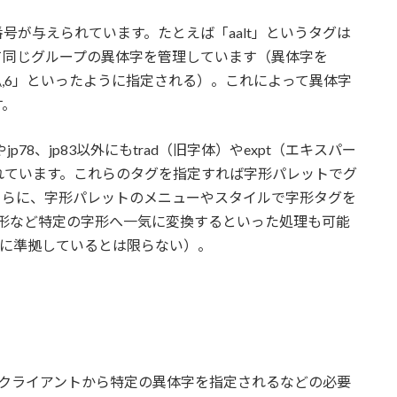
号が与えられています。たとえば「aalt」というタグは
て同じグループの異体字を管理しています（異体字を
alt\,6」といったように指定される）。これによって異体字
す。
jp78、jp83以外にもtrad（旧字体）やexpt（エキスパー
れています。これらのタグを指定すれば字形パレットでグ
さらに、字形パレットのメニューやスタイルで字形タグを
8字形など特定の字形へ一気に変換するといった処理も可能
S78に準拠しているとは限らない）。
は、クライアントから特定の異体字を指定されるなどの必要