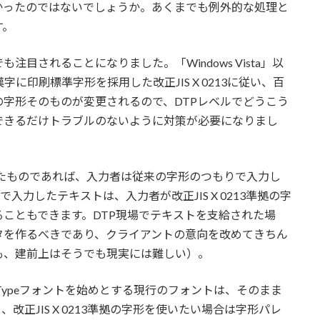
かったのではないでしょうか。あくまでも例外的な処理と
す。
目されることになりました。「Windows Vista」以
字に印刷標準字形を採用した改正JIS X 0213に従い、百
字形そのものが変更されるので、DTPレベルでどうこう
できるだけトラブルのないように対策が必要になりまし
たものであれば、入力者は従来の字形のつもりで入力し
で入力したテキストは、入力者が改正JIS X 0213準拠の字
こともできます。DTP現場でテキストを支給された場
タを作るべきであり、クライアントの意向を改めてきちん
も、建前上はそうでも現実には難しい）。
enTypeフォントを始めとする現行のフォントは、そのまま
正JIS X 0213準拠の字形を使いたい場合は字形パレ