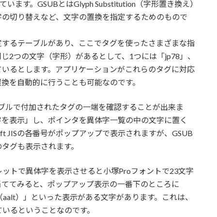
。GSUBとはGlyph Substitution（字形置き換え）
字の切り替えなど、文字の置換を指定するためのもので
を指定するテーブルがあり、ここでタグを使ったさまざまな指
2つの文字（字形）があるとして、1つには「jp78」、
れているとします。アプリケーションがこれらのタグに対応
への置換を自動的に行うことも可能なのです。
Bテーブルで付加されたタグの一端を確認することが出来ま
字を表示」し、ポインタを異体字一覧の中の文字に置く
ift JISの各番号がポップアップで表示されますが、GSUB
のタグも表示されます。
ットで異体字を表示させると小塚Proフォントで23文字
当ててみると、ポップアップ表示の一番下のところに
,5（aalt）」といった表示がある文字があります。これは、
ているということなのです。